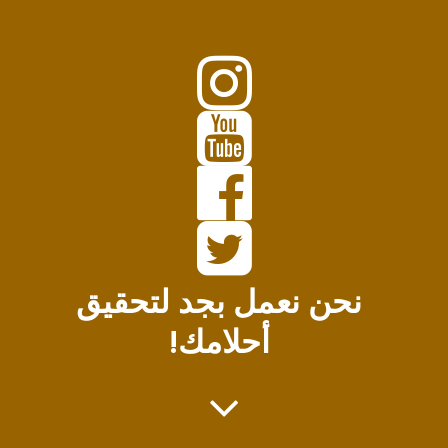




نحن نعمل بجد لتحقيق
أحلامك!
