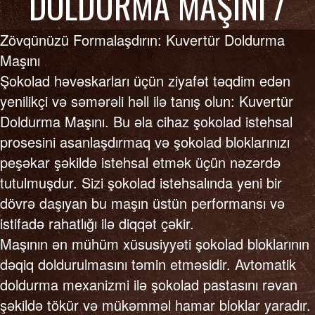
DOLDURMA MAŞINI /
Zövqünüzü Formalaşdırın: Kuvertür Doldurma
BLOK ŞOKOLAD
Maşını
Şokolad həvəskarları üçün ziyafət təqdim edən
yenilikçi və səmərəli həll ilə tanış olun: Kuvertür
Doldurma Maşını. Bu əla cihaz şokolad istehsal
DOLDURMA MAŞINI
prosesini asanlaşdırmaq və şokolad bloklarınızı
peşəkar şəkildə istehsal etmək üçün nəzərdə
tutulmuşdur. Sizi şokolad istehsalında yeni bir

dövrə daşıyan bu maşın üstün performansı və
istifadə rahatlığı ilə diqqət çəkir.
Maşının ən mühüm xüsusiyyəti şokolad bloklarının
dəqiq doldurulmasını təmin etməsidir. Avtomatik
doldurma mexanizmi ilə şokolad pastasını rəvan
şəkildə tökür və mükəmməl hamar bloklar yaradır.