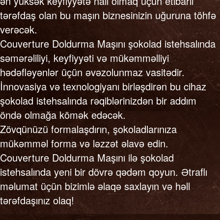
ən yüksək keyfiyyətə nail olmaq üçün etibarlı
tərəfdaş olan bu maşın biznesinizin uğuruna töhfə
verəcək.
Couverture Doldurma Maşını şokolad istehsalında
səmərəliliyi, keyfiyyəti və mükəmməlliyi
hədəfləyənlər üçün əvəzolunmaz vasitədir.
İnnovasiya və texnologiyanı birləşdirən bu cihaz
şokolad istehsalında rəqiblərinizdən bir addım
öndə olmağa kömək edəcək.
Zövqünüzü formalaşdırın, şokoladlarınıza
mükəmməl forma və ləzzət əlavə edin.
Couverture Doldurma Maşını ilə şokolad
istehsalında yeni bir dövrə qədəm qoyun. Ətraflı
məlumat üçün bizimlə əlaqə saxlayın və həll
tərəfdaşınız olaq!