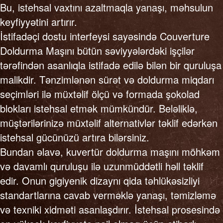
Bu, istehsal vaxtını azaltmaqla yanaşı, məhsulun
keyfiyyətini artırır.
İstifadəçi dostu interfeysi sayəsində Couverture
Doldurma Maşını bütün səviyyələrdəki işçilər
tərəfindən asanlıqla istifadə edilə bilən bir quruluşa
malikdir. Tənzimlənən sürət və doldurma miqdarı
seçimləri ilə müxtəlif ölçü və formada şokolad
blokları istehsal etmək mümkündür. Beləliklə,
müştərilərinizə müxtəlif alternativlər təklif edərkən
istehsal gücünüzü artıra bilərsiniz.
Bundan əlavə, kuvertür doldurma maşını möhkəm
və davamlı quruluşu ilə uzunmüddətli həll təklif
edir. Onun gigiyenik dizaynı qida təhlükəsizliyi
standartlarına cavab verməklə yanaşı, təmizləmə
və texniki xidməti asanlaşdırır. İstehsal prosesində