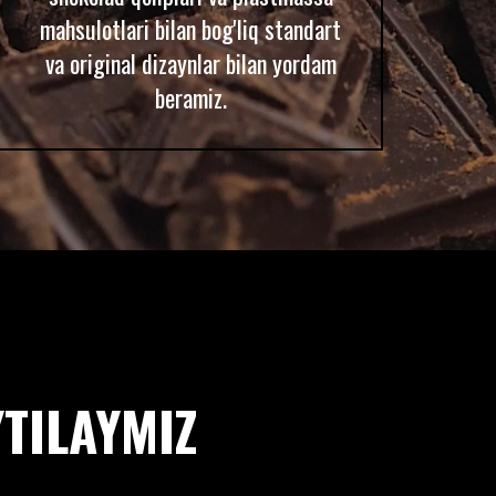
mahsulotlari bilan bog'liq standart
va original dizaynlar bilan yordam
beramiz.
TILAYMIZ