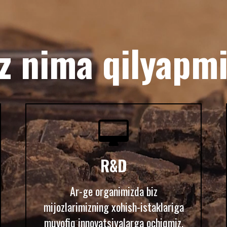
ularingizni ro'yobga 
ko'p mehnat qilamiz!
z nima qilyapm


R&D
Ar-ge organimizda biz
mijozlarimizning xohish-istaklariga
muvofiq innovatsiyalarga ochiqmiz.