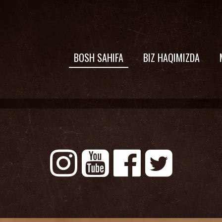
BOSH SAHIFA
BIZ HAQIMIZDA



