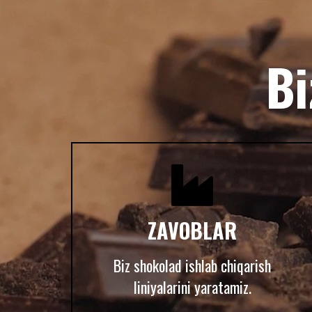
Biz sizning orz
Bi

ZAVOBLAR
Biz shokolad ishlab chiqarish
liniyalarini yaratamiz.