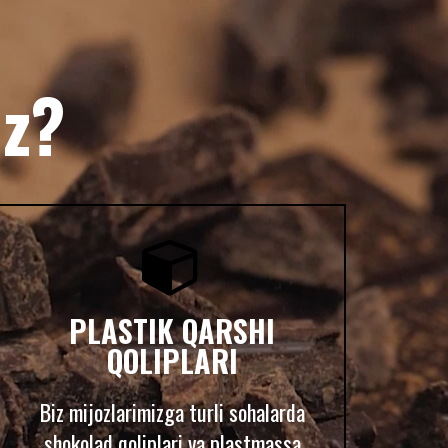
chiqarish uchun
iz?

PLASTIK QARSHI
QOLIPLARI
Biz mijozlarimizga turli sohalarda
shokolad qoliplari va plastmassa