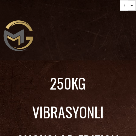
250KG
VIBRASYONLI