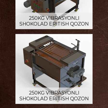
250KG VIBRASYONLI
SHOKOLAD ERITISH QOZON
250KG VIBRASYONLI
SHOKOLAD ERITISH QOZON